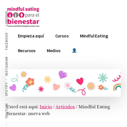
Additional
Saltar
Saltar
al
a
menu
LINKEDIN
contenido
la
principal
barra
Mindful
lateral
Curso
FACEBOOK
Empieza aquí
Cursos
Mindful Eating
principal
Eating
GRATIS,
para
Curso
Recursos
Medios
el
ESENCIAL
INSTAGRAM
Bienestar
y
Curso
PREMIUM
SPOTIFY
YOUTUBE
Usted está aquí:
Inicio
/
Artículos
/
Mindful Eating
Bienestar: nueva web