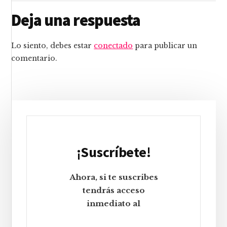
Interacciones
Deja una respuesta
con
Lo siento, debes estar
conectado
para publicar un
los
comentario.
lectores
Barra
lateral
principal
¡Suscríbete!
Ahora, si te suscribes
tendrás acceso
inmediato al