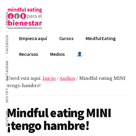
Additional
Saltar
Saltar
al
a
menu
LINKEDIN
contenido
la
principal
barra
Mindful
lateral
Curso
FACEBOOK
Empieza aquí
Cursos
Mindful Eating
principal
Eating
GRATIS,
para
Curso
Recursos
Medios
el
ESENCIAL
INSTAGRAM
Bienestar
y
Curso
Usted está aquí:
Inicio
/
Audios
/
Mindful eating MINI
PREMIUM
¡tengo hambre!
SPOTIFY
Mindful eating MINI
YOUTUBE
¡tengo hambre!